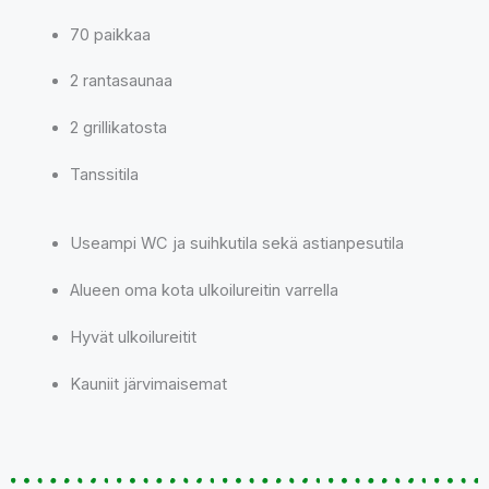
70 paikkaa
2 rantasaunaa
2 grillikatosta
Tanssitila
Useampi WC ja suihkutila sekä astianpesutila
Alueen oma kota ulkoilureitin varrella
Hyvät ulkoilureitit
Kauniit järvimaisemat