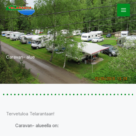
Skip
to
content
Caravan- alue
Tervetuloa Telarantaan!
Caravan- alueella on: