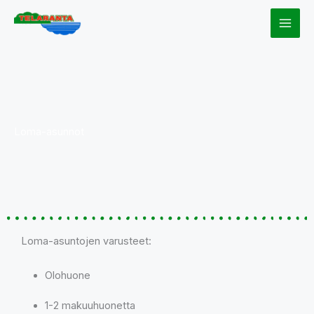
Skip
to
content
Loma-asunnot
Loma-asuntojen varusteet:
Olohuone
1-2 makuuhuonetta